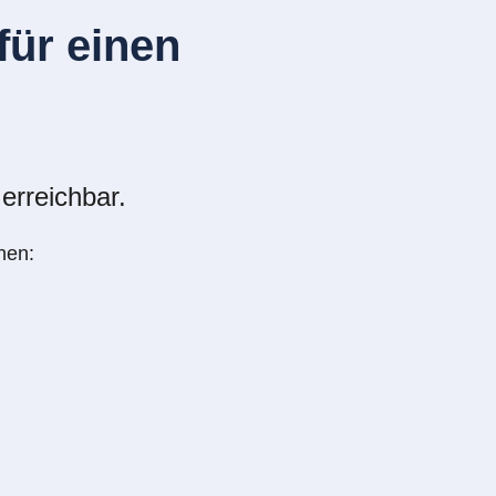
ür einen
erreichbar.
nen: