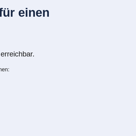
ür einen
erreichbar.
nen: