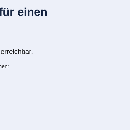
ür einen
erreichbar.
nen: