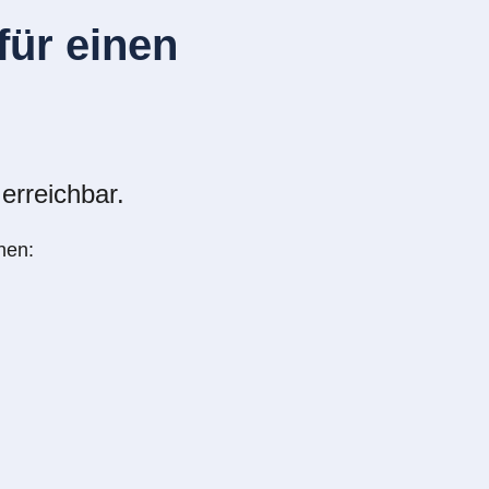
ür einen
erreichbar.
nen: